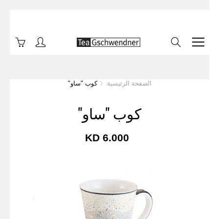
Skip
to
Content
Search
الصفحة الرئيسية
كوب "ساو"
كوب "ساو"
6.000 KD