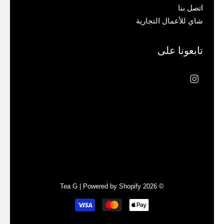
اتصل بنا
شاي للأعمال التجارية
تابعونا على
Liquid error (sections/footer line 73): Could
not find asset snippets/cross-border-
switchers.liquid
Tea G
|
Powered by Shopify
© 2026