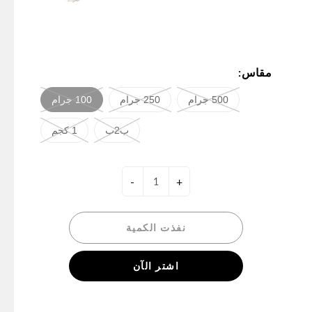
مقاس:
500 جرام
250 جرام
100 جرام
ب2ب
1 كجم
-
+
نفذت الكمية
اشتر الآن